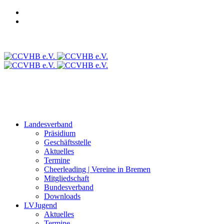
Login CCVD Backoffice
Login CCVD Campus
CCVLV
Intranet
Landesverband
Präsidium
Geschäftsstelle
Aktuelles
Termine
Cheerleading | Vereine in Bremen
Mitgliedschaft
Bundesverband
Downloads
LVJugend
Aktuelles
Termine