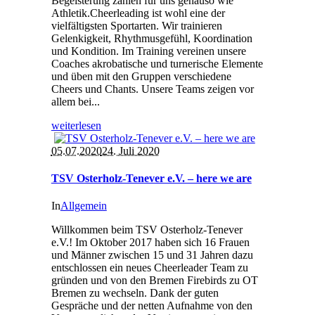
Begeisterung zählen für uns genauso wie
Athletik.Cheerleading ist wohl eine der
vielfältigsten Sportarten. Wir trainieren
Gelenkigkeit, Rhythmusgefühl, Koordination
und Kondition. Im Training vereinen unsere
Coaches akrobatische und turnerische Elemente
und üben mit den Gruppen verschiedene
Cheers und Chants. Unsere Teams zeigen vor
allem bei...
weiterlesen
05.07.2020
24. Juli 2020
TSV Osterholz-Tenever e.V. – here we are
In
Allgemein
Willkommen beim TSV Osterholz-Tenever
e.V.! Im Oktober 2017 haben sich 16 Frauen
und Männer zwischen 15 und 31 Jahren dazu
entschlossen ein neues Cheerleader Team zu
gründen und von den Bremen Firebirds zu OT
Bremen zu wechseln. Dank der guten
Gespräche und der netten Aufnahme von den