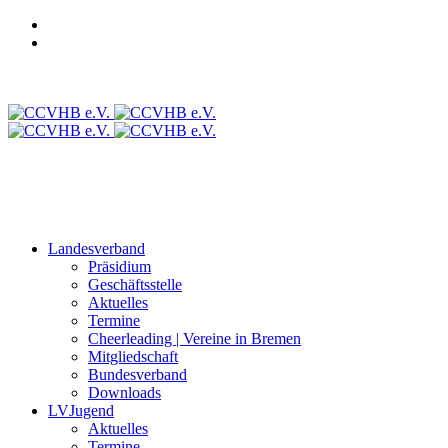
Login CCVD Backoffice
Login CCVD Campus
CCVLV
Intranet
Landesverband
Präsidium
Geschäftsstelle
Aktuelles
Termine
Cheerleading | Vereine in Bremen
Mitgliedschaft
Bundesverband
Downloads
LVJugend
Aktuelles
Termine