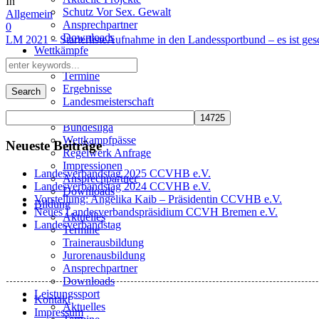
In
Schutz Vor Sex. Gewalt
Allgemein
Ansprechpartner
0
Downloads
LM 2021 – Starterliste
Aufnahme in den Landessportbund – es ist gesc
Wettkämpfe
Aktuelles
Termine
Ergebnisse
Search
Landesmeisterschaft
Skill Masters
Bundesliga
Wettkampfpässe
Neueste Beiträge
Regelwerk Anfrage
Impressionen
Landesverbandstag 2025 CCVHB e.V.
Ansprechpartner
Landesverbandstag 2024 CCVHB e.V.
Downloads
Vorstellung: Angelika Kaib – Präsidentin CCVHB e.V.
Bildung
Neues Landesverbandspräsidium CCVH Bremen e.V.
Aktuelles
Landesverbandstag
Termine
Trainerausbildung
Jurorenausbildung
Ansprechpartner
Downloads
Leistungssport
Kontakt
Aktuelles
Impressum