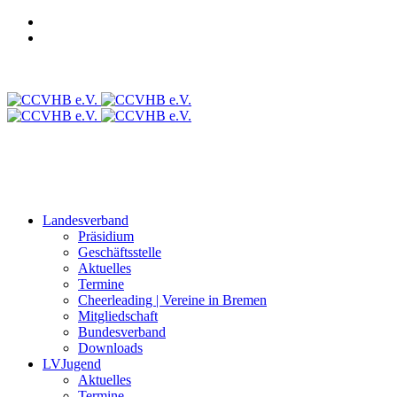
Login CCVD Backoffice
Login CCVD Campus
CCVLV
Intranet
Landesverband
Präsidium
Geschäftsstelle
Aktuelles
Termine
Cheerleading | Vereine in Bremen
Mitgliedschaft
Bundesverband
Downloads
LVJugend
Aktuelles
Termine